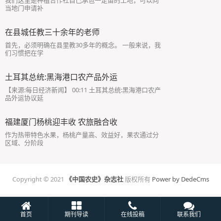
我们这里是种植合作社自己承包一定亩的土地，可以向
当地门申请补
在县城任教三十余年的老师
首先，必须明确在县里教30多年的概念。 一般来说，我
们习惯把在学
土耳其总统:黑海港口农产品外运
【来源:每日经济新闻】 00:11 土耳其总统:黑海港口农产
品外运协议延
福建厦门杨桃迎丰收 农旅融合收
作为热带特色水果，杨桃产量高、效益好，果农通过分
区域、分阶段
Copyright © 2021
《中国农史》杂志社
版权所有
Power by DedeCms
首页
期刊导读
在线投稿
联系我们