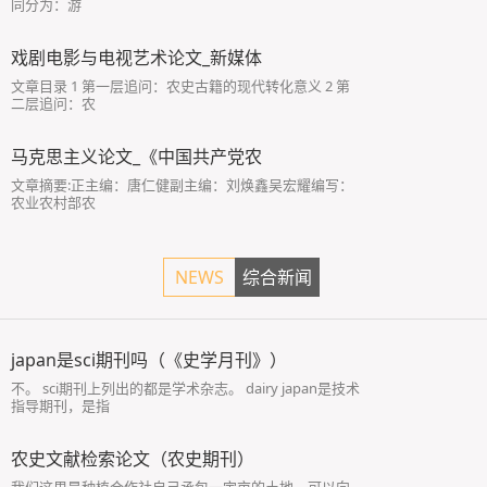
同分为：游
戏剧电影与电视艺术论文_新媒体
文章目录 1 第一层追问：农史古籍的现代转化意义 2 第
二层追问：农
马克思主义论文_《中国共产党农
文章摘要:正主编：唐仁健副主编：刘焕鑫吴宏耀编写：
农业农村部农
NEWS
综合新闻
japan是sci期刊吗（《史学月刊》）
不。 sci期刊上列出的都是学术杂志。 dairy japan是技术
指导期刊，是指
农史文献检索论文（农史期刊）